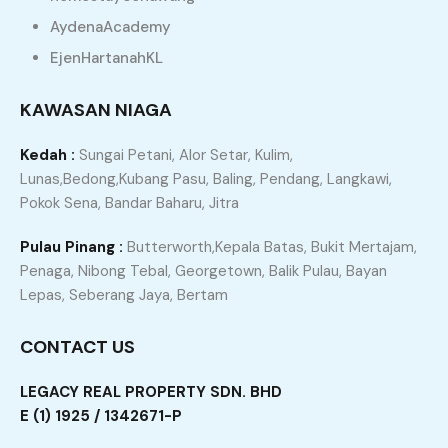
berpengalaman dan berdedikasi. Saya di sini akan
AydenaAcademy
memastikan setiap transaksi anda berjalan dengan
EjenHartanahKL
lancar, telus, dan memberi hasil yang memuaskan.
KAWASAN NIAGA
Kedah :
Sungai Petani, Alor Setar, Kulim,
Lunas,Bedong,Kubang Pasu, Baling, Pendang, Langkawi,
JOM KITA SEMBANG DULU, KLICK
Pokok Sena, Bandar Baharu, Jitra
ICON WHATSAPP DI BAWAH
Pulau Pinang :
Butterworth,Kepala Batas, Bukit Mertajam,
Penaga, Nibong Tebal, Georgetown, Balik Pulau, Bayan
Lepas, Seberang Jaya, Bertam
CONTACT US
Atau, sila isi borang dengan KLICK
LEGACY REAL PROPERTY SDN. BHD
ICON di bawah dan saya akan
E (1) 1925 / 1342671-P
hubungi anda dengan segera.