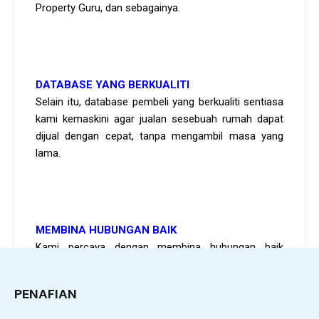
Property Guru, dan sebagainya.
DATABASE YANG BERKUALITI
Selain itu, database pembeli yang berkualiti sentiasa
kami kemaskini agar jualan sesebuah rumah dapat
dijual dengan cepat, tanpa mengambil masa yang
lama.
MEMBINA HUBUNGAN BAIK
Kami percaya dengan membina hubungan baik
diantara client, pegawai bank, peguam, jurunilai serta
pihak lain yang berkaitan akan membantu
PENAFIAN
melancarkan proses jual beli hartanah.