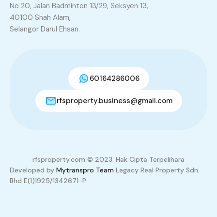
No 20, Jalan Badminton 13/29, Seksyen 13,
40100 Shah Alam,
Selangor Darul Ehsan.
60164286006
rfsproperty.business@gmail.com
3
20
+
TOTAL VISITOR
rfsproperty.com © 2023. Hak Cipta Terpelihara
Developed by
Mytranspro Team
Legacy Real Property Sdn.
Bhd E(1)1925/1342671-P
Properties