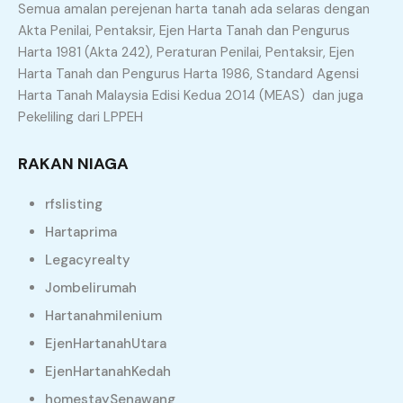
Semua amalan perejenan harta tanah ada selaras dengan
Akta Penilai, Pentaksir, Ejen Harta Tanah dan Pengurus
Harta 1981 (Akta 242), Peraturan Penilai, Pentaksir, Ejen
BEKERJA DALAM PASUKAN
Harta Tanah dan Pengurus Harta 1986, Standard Agensi
Bekerja dalam pasukan lebih baik dari bersendirian
Harta Tanah Malaysia Edisi Kedua 2014 (MEAS) dan juga
bukan? Kami mempunyai lebih 20 pasukan yang aktif
Pekeliling dari LPPEH
sekitar Malaysia bagi membantu memasarkan dan
menjual hartanah anda di pasaran.
RAKAN NIAGA
rfslisting
Hartaprima
Legacyrealty
JADI APA LANGKAH SETERUSNYA?
Jombelirumah
APA PERLU ANDA BUAT??
Hartanahmilenium
EjenHartanahUtara
EjenHartanahKedah
Hubungi saya sekarang untuk mendapatkan khidmat
Ejen Hartanah GUAR
Berdaftar yang
homestaySenawang