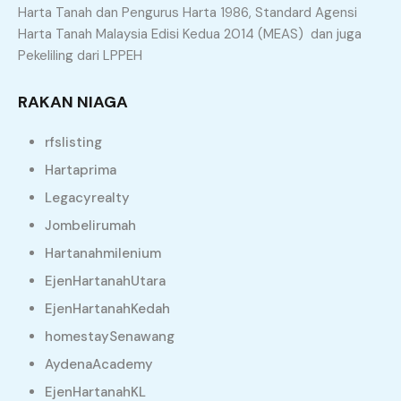
Harta Tanah dan Pengurus Harta 1986, Standard Agensi
Harta Tanah Malaysia Edisi Kedua 2014 (MEAS) dan juga
Pekeliling dari LPPEH
RAKAN NIAGA
rfslisting
Hartaprima
Legacyrealty
JADI APA LANGKAH SETERUSNYA?
Jombelirumah
APA PERLU ANDA BUAT??
Hartanahmilenium
EjenHartanahUtara
EjenHartanahKedah
Hubungi saya sekarang untuk mendapatkan khidmat
Ejen Hartanah Kedah
Berdaftar yang
homestaySenawang
berpengalaman dan berdedikasi. Saya di sini akan
AydenaAcademy
memastikan setiap transaksi anda berjalan dengan
EjenHartanahKL
lancar, telus, dan memberi hasil yang memuaskan.