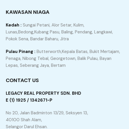
KAWASAN NIAGA
Kedah :
Sungai Petani, Alor Setar, Kulim,
Lunas,Bedong,Kubang Pasu, Baling, Pendang, Langkawi,
JOM KITA SEMBANG DULU, KLICK
Pokok Sena, Bandar Baharu, Jitra
ICON WHATSAPP DI BAWAH
Pulau Pinang :
Butterworth,Kepala Batas, Bukit Mertajam,
Penaga, Nibong Tebal, Georgetown, Balik Pulau, Bayan
Lepas, Seberang Jaya, Bertam
CONTACT US
Atau, sila isi borang dengan KLICK
LEGACY REAL PROPERTY SDN. BHD
ICON di bawah dan saya akan
E (1) 1925 / 1342671-P
hubungi anda dengan segera.
No 20, Jalan Badminton 13/29, Seksyen 13,
40100 Shah Alam,
Selangor Darul Ehsan.