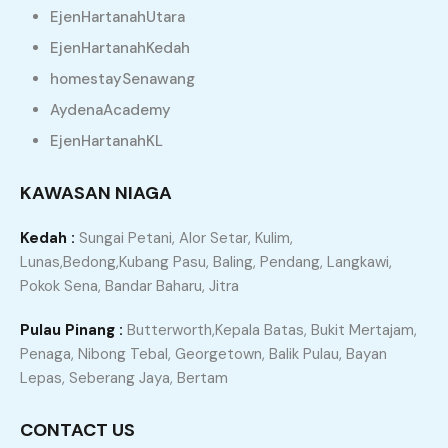
EjenHartanahUtara
EjenHartanahKedah
Hubungi saya sekarang untuk mendapatkan khidmat
homestaySenawang
Ejen Hartanah Kedah
Berdaftar yang
berpengalaman dan berdedikasi. Saya di sini akan
AydenaAcademy
memastikan setiap transaksi anda berjalan dengan
EjenHartanahKL
lancar, telus, dan memberi hasil yang memuaskan.
KAWASAN NIAGA
JOM KITA SEMBANG DULU,
Kedah :
Sungai Petani, Alor Setar, Kulim,
KLICK ICON WHATSAPP DI
Lunas,Bedong,Kubang Pasu, Baling, Pendang, Langkawi,
BAWAH
Pokok Sena, Bandar Baharu, Jitra
Pulau Pinang :
Butterworth,Kepala Batas, Bukit Mertajam,
Penaga, Nibong Tebal, Georgetown, Balik Pulau, Bayan
Lepas, Seberang Jaya, Bertam
CONTACT US