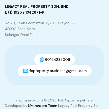
Atau, sila isi borang dengan
LEGACY REAL PROPERTY SDN. BHD
KLICK ICON di bawah dan saya
E (1) 1925 / 1342671-P
akan hubungi anda dengan
segera.
No 20, Jalan Badminton 13/29, Seksyen 13,
40100 Shah Alam,
Selangor Darul Ehsan.
60164286006
rfsproperty.business@gmail.com
3
20
+
TOTAL VISITOR
rfsproperty.com © 2023. Hak Cipta Terpelihara
Developed by
Mytranspro Team
Legacy Real Property Sdn.