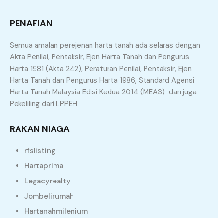
PENAFIAN
Semua amalan perejenan harta tanah ada selaras dengan
Akta Penilai, Pentaksir, Ejen Harta Tanah dan Pengurus
Harta 1981 (Akta 242), Peraturan Penilai, Pentaksir, Ejen
Harta Tanah dan Pengurus Harta 1986, Standard Agensi
Harta Tanah Malaysia Edisi Kedua 2014 (MEAS) dan juga
Pekeliling dari LPPEH
RAKAN NIAGA
rfslisting
Hartaprima
Legacyrealty
Jombelirumah
JADI APA LANGKAH SETERUSNYA?
Hartanahmilenium
APA PERLU ANDA BUAT??