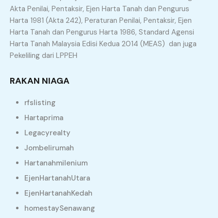
Akta Penilai, Pentaksir, Ejen Harta Tanah dan Pengurus
Harta 1981 (Akta 242), Peraturan Penilai, Pentaksir, Ejen
Harta Tanah dan Pengurus Harta 1986, Standard Agensi
Harta Tanah Malaysia Edisi Kedua 2014 (MEAS) dan juga
Pekeliling dari LPPEH
RAKAN NIAGA
rfslisting
Hartaprima
Legacyrealty
JADI APA LANGKAH SETERUSNYA?
Jombelirumah
APA PERLU ANDA BUAT??
Hartanahmilenium
EjenHartanahUtara
EjenHartanahKedah
Hubungi saya sekarang untuk mendapatkan khidmat
Ejen Hartanah Berdaftar
yang berpengalaman dan
homestaySenawang
berdedikasi. Saya di sini akan memastikan setiap