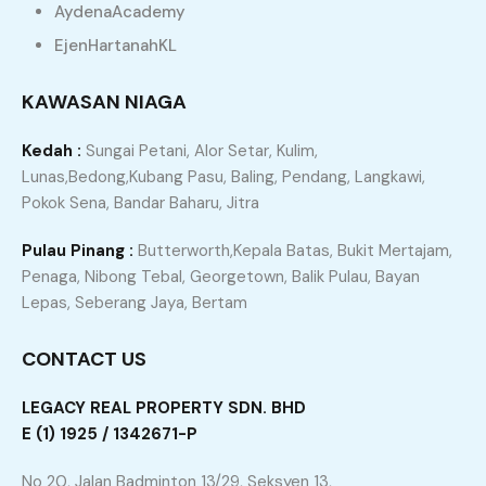
AydenaAcademy
transaksi anda berjalan dengan lancar, telus, dan
EjenHartanahKL
memberi hasil yang memuaskan.
KAWASAN NIAGA
Kedah :
Sungai Petani, Alor Setar, Kulim,
Lunas,Bedong,Kubang Pasu, Baling, Pendang, Langkawi,
JOM KITA SEMBANG DULU, KLICK
Pokok Sena, Bandar Baharu, Jitra
ICON WHATSAPP DI BAWAH
Pulau Pinang :
Butterworth,Kepala Batas, Bukit Mertajam,
Penaga, Nibong Tebal, Georgetown, Balik Pulau, Bayan
Lepas, Seberang Jaya, Bertam
CONTACT US
Atau, sila isi borang dengan KLICK
LEGACY REAL PROPERTY SDN. BHD
ICON di bawah dan saya akan
E (1) 1925 / 1342671-P
hubungi anda dengan segera.
No 20, Jalan Badminton 13/29, Seksyen 13,