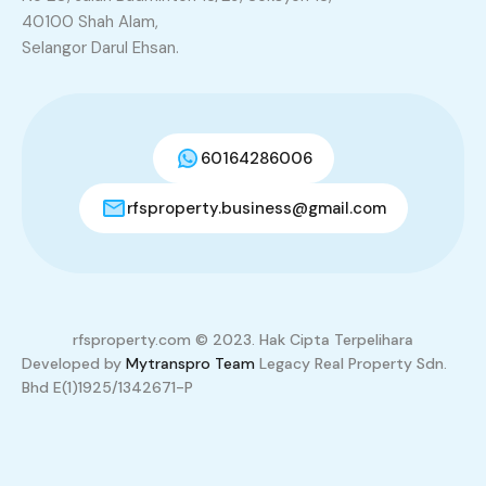
40100 Shah Alam,
Selangor Darul Ehsan.
60164286006
rfsproperty.business@gmail.com
3
20
+
TOTAL VISITOR
rfsproperty.com © 2023. Hak Cipta Terpelihara
Developed by
Mytranspro Team
Legacy Real Property Sdn.
Bhd E(1)1925/1342671-P
Properties