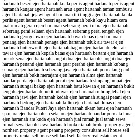
hartanah beseri ejen hartanah kuala perlis agent hartanah perlis agent
hartanah kangar agent hartanah arau agent hartanah taman tembusu
agent hartanah jejawi agent hartanah titi tinggi agent hartanah kuala
perlis agent hartanah beseri agent hartanah bukit kayu hitam cara
jual rumah geran ejen hartanah seberang perai utara ejen hartanah
seberang perai selatan ejen hartanah seberang perai tengah ejen
hartanah georgetown ejen hartanah bayan lepas ejen hartanah
penang ejen hartanah penaga ejen hartanah teluk air tawar ejen
hartanah butterworth ejen hartanah bagan ejen hartanah teluk air
tawar ejen hartanah kepala batas ejen hartanah bertam ejen hartanah
pokok sena ejen hartanah sungai dua ejen hartanah sungai dua ejen
hartanah penanti ejen hartanah guar perahu ejen hartanah kubang
semang ejen hartanah seberang jaya ejen hartanah permatang pauh
ejen hartanah bukit mertajam ejen hartanah alma ejen hartanah
bandar perda ejen hartanah perai ejen hartanah simpang ampat ejen
hartanah sungai bakap ejen hartanah batu kawan ejen hartanah bukit
tengah ejen hartanah bukit minyak ejen hartanah nibong tebal ejen
hartanah jawi ejen hartanah kedah ejen hartanah sungai petani ejen
hartanah bedong ejen hartanah kulim ejen hartanah lunas ejen
hartanah Bandar Puteri Jaya ejen hartanah tikam batu ejen hartanah
sp utara ejen hartanah sp selatan ejen hartanah bandar permata lunas
ejen hartanah ara kuda ejen hartanah jual rumah jual tanah sewa
rumah sewa tanah sewa hartanah broker tanah broka property agent
northern property agent penang property consultant sell house sell
property rental sell house sell land sell factory real estate agent