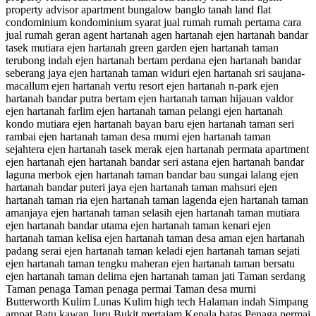
property advisor apartment bungalow banglo tanah land flat
condominium kondominium syarat jual rumah rumah pertama cara
jual rumah geran agent hartanah agen hartanah ejen hartanah bandar
tasek mutiara ejen hartanah green garden ejen hartanah taman
terubong indah ejen hartanah bertam perdana ejen hartanah bandar
seberang jaya ejen hartanah taman widuri ejen hartanah sri saujana-
macallum ejen hartanah vertu resort ejen hartanah n-park ejen
hartanah bandar putra bertam ejen hartanah taman hijauan valdor
ejen hartanah farlim ejen hartanah taman pelangi ejen hartanah
kondo mutiara ejen hartanah bayan baru ejen hartanah taman seri
rambai ejen hartanah taman desa murni ejen hartanah taman
sejahtera ejen hartanah tasek merak ejen hartanah permata apartment
ejen hartanah ejen hartanah bandar seri astana ejen hartanah bandar
laguna merbok ejen hartanah taman bandar bau sungai lalang ejen
hartanah bandar puteri jaya ejen hartanah taman mahsuri ejen
hartanah taman ria ejen hartanah taman lagenda ejen hartanah taman
amanjaya ejen hartanah taman selasih ejen hartanah taman mutiara
ejen hartanah bandar utama ejen hartanah taman kenari ejen
hartanah taman kelisa ejen hartanah taman desa aman ejen hartanah
padang serai ejen hartanah taman keladi ejen hartanah taman sejati
ejen hartanah taman tengku maheran ejen hartanah taman bersatu
ejen hartanah taman delima ejen hartanah taman jati Taman serdang
Taman penaga Taman penaga permai Taman desa murni
Butterworth Kulim Lunas Kulim high tech Halaman indah Simpang
ampat Batu kawan Juru Bukit mertajam Kepala batas Penaga permai