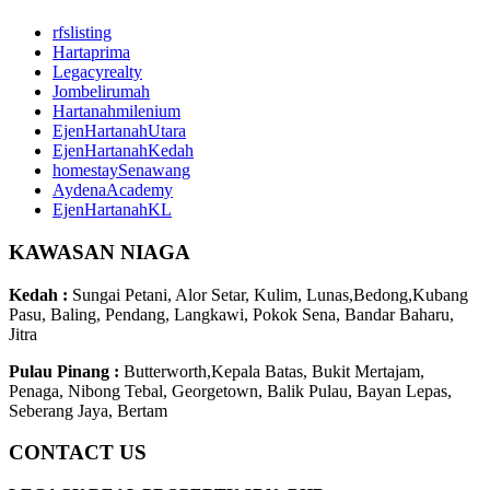
rfslisting
Hartaprima
Legacyrealty
Jombelirumah
Hartanahmilenium
EjenHartanahUtara
EjenHartanahKedah
homestaySenawang
AydenaAcademy
EjenHartanahKL
KAWASAN NIAGA
Kedah :
Sungai Petani, Alor Setar, Kulim, Lunas,Bedong,Kubang
Pasu, Baling, Pendang, Langkawi, Pokok Sena, Bandar Baharu,
Jitra
Pulau Pinang :
Butterworth,Kepala Batas, Bukit Mertajam,
Penaga, Nibong Tebal, Georgetown, Balik Pulau, Bayan Lepas,
Seberang Jaya, Bertam
CONTACT US