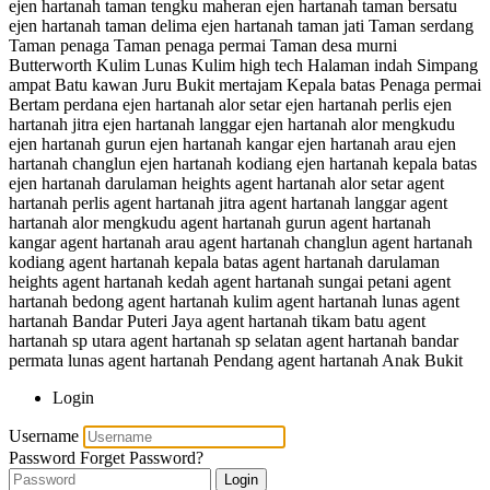
ejen hartanah taman tengku maheran ejen hartanah taman bersatu
ejen hartanah taman delima ejen hartanah taman jati Taman serdang
Taman penaga Taman penaga permai Taman desa murni
Butterworth Kulim Lunas Kulim high tech Halaman indah Simpang
ampat Batu kawan Juru Bukit mertajam Kepala batas Penaga permai
Bertam perdana ejen hartanah alor setar ejen hartanah perlis ejen
hartanah jitra ejen hartanah langgar ejen hartanah alor mengkudu
ejen hartanah gurun ejen hartanah kangar ejen hartanah arau ejen
hartanah changlun ejen hartanah kodiang ejen hartanah kepala batas
ejen hartanah darulaman heights agent hartanah alor setar agent
hartanah perlis agent hartanah jitra agent hartanah langgar agent
hartanah alor mengkudu agent hartanah gurun agent hartanah
kangar agent hartanah arau agent hartanah changlun agent hartanah
kodiang agent hartanah kepala batas agent hartanah darulaman
heights agent hartanah kedah agent hartanah sungai petani agent
hartanah bedong agent hartanah kulim agent hartanah lunas agent
hartanah Bandar Puteri Jaya agent hartanah tikam batu agent
hartanah sp utara agent hartanah sp selatan agent hartanah bandar
permata lunas agent hartanah Pendang agent hartanah Anak Bukit
Login
Username
Password
Forget Password?
Login