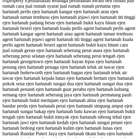
rfsproperty Ejenhartanah lembaga perumahan awam beli rumah jual
rumah cara jual rumah syarat jual rumah rumah pertama ejen
hartanah perlis ejen hartanah kangar ejen hartanah arau ejen
hartanah taman tembusu ejen hartanah jejawi ejen hartanah titi tinggi
ejen hartanah padang besar ejen hartanah bukit kayu hitam ejen
hartanah beseri ejen hartanah kuala perlis agent hartanah perlis agent
hartanah kangar agent hartanah arau agent hartanah taman tembusu
agent hartanah jejawi agent hartanah titi tinggi agent hartanah kuala
perlis agent hartanah beseri agent hartanah bukit kayu hitam cara
jual rumah geran ejen hartanah seberang perai utara ejen hartanah
seberang perai selatan ejen hartanah seberang perai tengah ejen
hartanah georgetown ejen hartanah bayan lepas ejen hartanah
penang ejen hartanah penaga ejen hartanah teluk air tawar ejen
hartanah butterworth ejen hartanah bagan ejen hartanah teluk air
tawar ejen hartanah kepala batas ejen hartanah bertam ejen hartanah
pokok sena ejen hartanah sungai dua ejen hartanah sungai dua ejen
hartanah penanti ejen hartanah guar perahu ejen hartanah kubang
semang ejen hartanah seberang jaya ejen hartanah permatang pauh
ejen hartanah bukit mertajam ejen hartanah alma ejen hartanah
bandar perda ejen hartanah perai ejen hartanah simpang ampat ejen
hartanah sungai bakap ejen hartanah batu kawan ejen hartanah bukit
tengah ejen hartanah bukit minyak ejen hartanah nibong tebal ejen
hartanah jawi ejen hartanah kedah ejen hartanah sungai petani ejen
hartanah bedong ejen hartanah kulim ejen hartanah lunas ejen
hartanah Bandar Puteri Jaya ejen hartanah tikam batu ejen hartanah