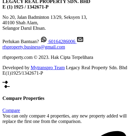
LEGACY REAL PROPERTY SDN. BHD
E (1) 1925 / 1342671-P
No 20, Jalan Badminton 13/29, Seksyen 13,
40100 Shah Alam,
Selangor Darul Ehsan.
Perlukan Bantuan?
60164286006
rfsproperty.business@gmail.com
rfsproperty.com © 2023. Hak Cipta Terpelihara
Developed by
Mytranspro Team
Legacy Real Property Sdn. Bhd
E(1)1925/1342671-P
Compare Properties
Compare
You can only compare 4 properties, any new property added will
replace the first one from the comparison.