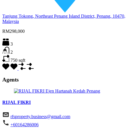
Tanjung Tokong, Northeast Penang Island District, Penang, 10470,
Malaysia
RM298,000
3
2
750
sqft
Agents
RIJAL FIKRI
rfsproperty.business@gmail.com
+60164286006