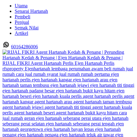
Utama
Senarai Hartanah
Pembeli
Penjual
Semak Nilai
Artikel
60164286006