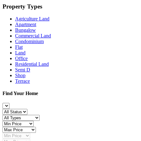
Property Types
Agriculture Land
Apartment
Bungalow
Commercial Land
Condominium
Flat
Land
Office
Residential Land
Semi D
Shop
Terrace
Find Your Home