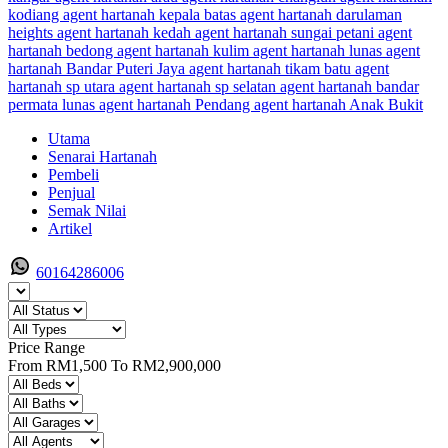
Utama
Senarai Hartanah
Pembeli
Penjual
Semak Nilai
Artikel
60164286006
Price Range
From
RM1,500
To
RM2,900,000