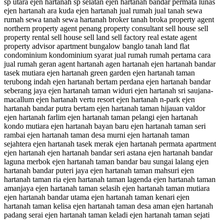
sp utara ejen hartanah sp selatan ejen hartanah bandar permata lunas
ejen hartanah ara kuda ejen hartanah jual rumah jual tanah sewa
rumah sewa tanah sewa hartanah broker tanah broka property agent
northern property agent penang property consultant sell house sell
property rental sell house sell land sell factory real estate agent
property advisor apartment bungalow banglo tanah land flat
condominium kondominium syarat jual rumah rumah pertama cara
jual rumah geran agent hartanah agen hartanah ejen hartanah bandar
tasek mutiara ejen hartanah green garden ejen hartanah taman
terubong indah ejen hartanah bertam perdana ejen hartanah bandar
seberang jaya ejen hartanah taman widuri ejen hartanah sri saujana-
macallum ejen hartanah vertu resort ejen hartanah n-park ejen
hartanah bandar putra bertam ejen hartanah taman hijauan valdor
ejen hartanah farlim ejen hartanah taman pelangi ejen hartanah
kondo mutiara ejen hartanah bayan baru ejen hartanah taman seri
rambai ejen hartanah taman desa murni ejen hartanah taman
sejahtera ejen hartanah tasek merak ejen hartanah permata apartment
ejen hartanah ejen hartanah bandar seri astana ejen hartanah bandar
laguna merbok ejen hartanah taman bandar bau sungai lalang ejen
hartanah bandar puteri jaya ejen hartanah taman mahsuri ejen
hartanah taman ria ejen hartanah taman lagenda ejen hartanah taman
amanjaya ejen hartanah taman selasih ejen hartanah taman mutiara
ejen hartanah bandar utama ejen hartanah taman kenari ejen
hartanah taman kelisa ejen hartanah taman desa aman ejen hartanah
padang serai ejen hartanah taman keladi ejen hartanah taman sejati