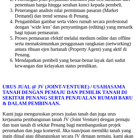
penentuan harga hingga serahan kunci kepada pembeli.
Penerangan analisis nilai permintaan pasaran (Market
Demand) dan trend semasa di Penang.
Pengambilan gambar serta video rumah secara profesional
dengan ‘wide lens’ dan penyuntingan (editing) yang menarik
bagi tujuan pemasaran.
Proses pemasaran efektif melalui medium online dan offline
serta memaksimumkan penggunaan rangkaian (networking)
antara ribuan ejen hartanah (Property Agent) yang aktif di
Penang.
Mendapatkan pembeli yang benar-benar layak dari sudut
kewangan dan kelayakan status pemilikan.
URUS JUAL @ JV (JOINT-VENTURE) / USAHASAMA
TANAH DENGAN PEMAJU DAN PEMILIK TANAH DI
SEKITAR PENANG SERTA PENJUALAN RUMAH BARU
& DALAM PEMBINAAN.
Kami juga menguruskan proses jualan tanah dan juga urus
kerjasama pembangunan tanah JV (Joint Venture) dengan pemaju
dan tuan tanah di sekitar Penang bagi membangunkan projek
perumahan dan juga komersil. Jika tuan/puan memiliki tanah yang
ingin dijual atau dibangunkan secara JV dengan pemaju, kami akan