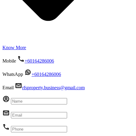
Know More
Mobile
+60164286006
WhatsApp
+60164286006
Email
rfsproperty.business@gmail.com