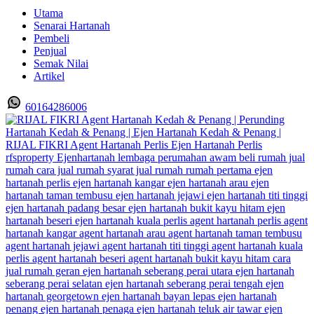
Utama
Senarai Hartanah
Pembeli
Penjual
Semak Nilai
Artikel
60164286006