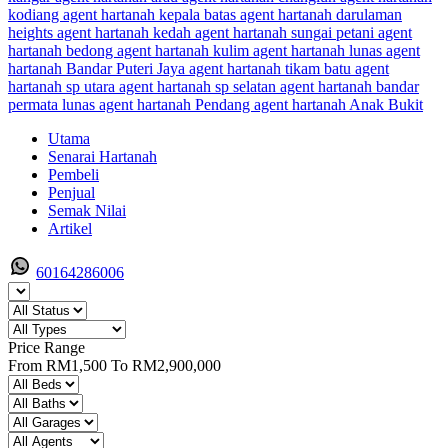
Utama
Senarai Hartanah
Pembeli
Penjual
Semak Nilai
Artikel
60164286006
Price Range
From
RM1,500
To
RM2,900,000