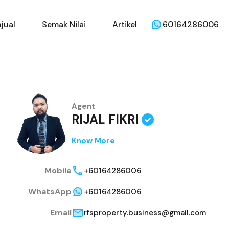
jual
Semak Nilai
Artikel
60164286006
Agent
RIJAL FIKRI
Know More
Mobile
+60164286006
WhatsApp
+60164286006
Email
rfsproperty.business@gmail.com