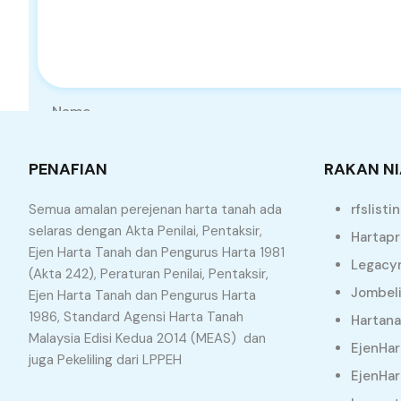
Name
PENAFIAN
RAKAN N
Website
Semua amalan perejenan harta tanah ada
rfslisti
selaras dengan Akta Penilai, Pentaksir,
Hartapr
Ejen Harta Tanah dan Pengurus Harta 1981
Legacyr
(Akta 242), Peraturan Penilai, Pentaksir,
Jombel
Ejen Harta Tanah dan Pengurus Harta
1986, Standard Agensi Harta Tanah
Hartan
Malaysia Edisi Kedua 2014 (MEAS) dan
EjenHar
Similar Properties
juga Pekeliling dari LPPEH
EjenHa