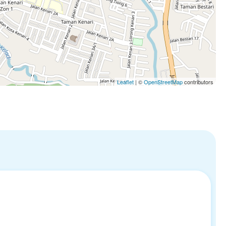
Leaflet
| ©
OpenStreetMap
contributors