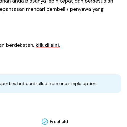
tanah anda biasanya lebih tepat dan bersesuaian
kepantasan mencari pembeli / penyewa yang
san berdekatan,
klik di sini.
operties but controlled from one simple option.
Freehold