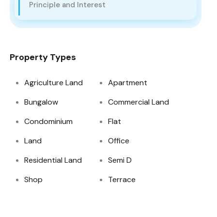
Principle and Interest
Property Types
Agriculture Land
Apartment
Bungalow
Commercial Land
Condominium
Flat
Land
Office
Residential Land
Semi D
Shop
Terrace