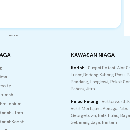
Email
IAGA
KAWASAN NIAGA
ng
Kedah :
Sungai Petani, Alor Se
Lunas,Bedong,Kubang Pasu, Ba
ima
Pendang, Langkawi, Pokok Sen
ealty
Baharu, Jitra
irumah
Pulau Pinang :
Butterworth,K
ahmilenium
Bukit Mertajam, Penaga, Nibo
tanahUtara
Georgetown, Balik Pulau, Bay
rtanahKedah
Seberang Jaya, Bertam