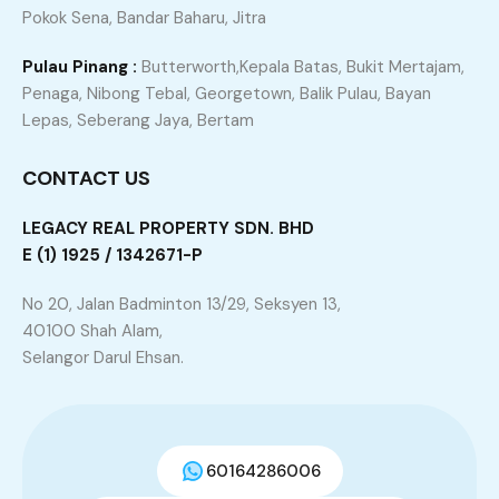
Pokok Sena, Bandar Baharu, Jitra
Search
Pulau Pinang :
Butterworth,Kepala Batas, Bukit Mertajam,
Search
Penaga, Nibong Tebal, Georgetown, Balik Pulau, Bayan
Lepas, Seberang Jaya, Bertam
Recent Posts
CONTACT US
Cara Jual Rumah Bila Pemilik Meninggal
LEGACY REAL PROPERTY SDN. BHD
8 Tip Menghias Rumah Anda Dengan Gaya dan
E (1) 1925 / 1342671-P
Keselesaan
No 20, Jalan Badminton 13/29, Seksyen 13,
8 TIP SEBELUM MEMBELI RUMAH IDAMAN
40100 Shah Alam,
Bila Waktu Sesuai Untuk Menjual Rumah?
Selangor Darul Ehsan.
Property Types
Agriculture Land
Apartment
60164286006
Bungalow
Commercial Land