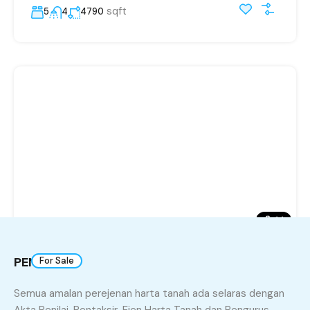
sqft
5
4
4790
14
PENAFIAN
For Sale
JITRA Desa Tanjung Banglo Setingkat Untuk
Semua amalan perejenan harta tanah ada selaras dengan
Di Jual