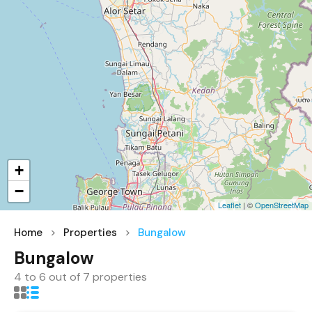
+
−
Leaflet
| ©
OpenStreetMap
Home
Properties
Bungalow
Bungalow
4
to
6
out of
7
properties