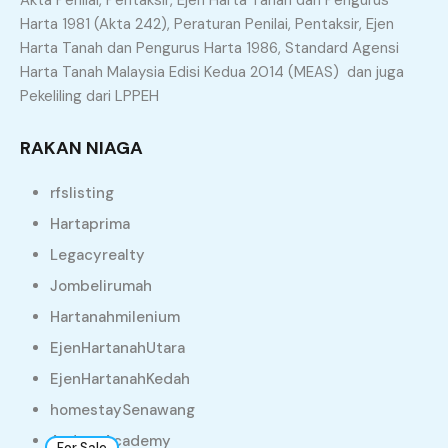
Akta Penilai, Pentaksir, Ejen Harta Tanah dan Pengurus
Jitra, Kubang Pasu, Kedah, 06000, Malaysia
Harta 1981 (Akta 242), Peraturan Penilai, Pentaksir, Ejen
Harta Tanah dan Pengurus Harta 1986, Standard Agensi
RM450,000
Harta Tanah Malaysia Edisi Kedua 2014 (MEAS) dan juga
sqft
3
2
5371
Pekeliling dari LPPEH
RAKAN NIAGA
rfslisting
Hartaprima
Legacyrealty
Jombelirumah
Hartanahmilenium
EjenHartanahUtara
EjenHartanahKedah
22
homestaySenawang
AydenaAcademy
For Sale