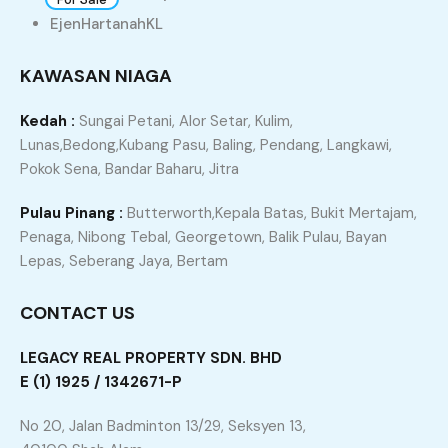
EjenHartanahKL
KULIM MK Heights Taman Desa Idaman
Banglo 3 Tingkat Untuk Di Jual
KAWASAN NIAGA
Kulim, Kedah, Malaysia
Kedah :
RM2,900,000
Sungai Petani, Alor Setar, Kulim,
Lunas,Bedong,Kubang Pasu, Baling, Pendang, Langkawi,
sqft
6
6
7190
Pokok Sena, Bandar Baharu, Jitra
Pulau Pinang :
Butterworth,Kepala Batas, Bukit Mertajam,
Penaga, Nibong Tebal, Georgetown, Balik Pulau, Bayan
Lepas, Seberang Jaya, Bertam
1
2
3
CONTACT US
Agents
LEGACY REAL PROPERTY SDN. BHD
RIJAL FIKRI
E (1) 1925 / 1342671-P
rfsproperty.business@gmail.com
No 20, Jalan Badminton 13/29, Seksyen 13,
+60164286006